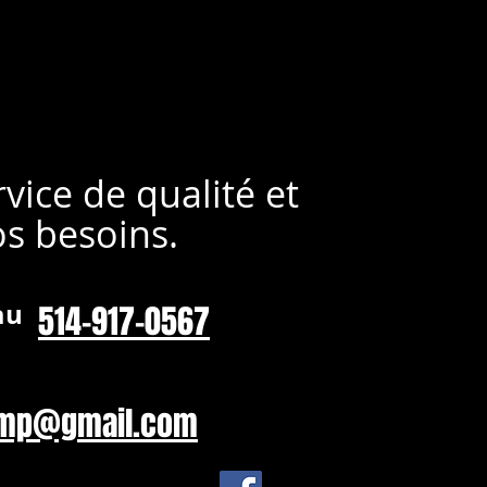
vice de qualité et
os besoins.
au
514-917-0567
njmp@gmail.com